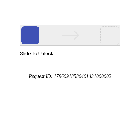
网站首页
关于我们
产品中心
服务中心
方案案例
带锯条
锯机
工业缝纫机
H600/1000G
次浏览