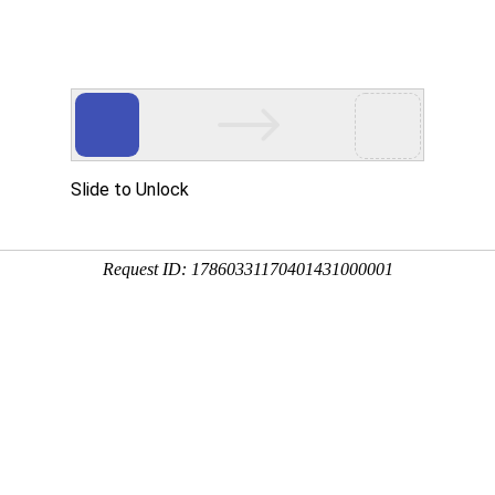
网站首页
关于我们
产品中心
服务中心
方案案例
带锯条
锯机
工业缝纫机
工业缝纫机