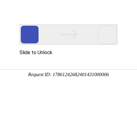
网站首页
关于我们
产品中心
服务中心
方案案例
带锯条
锯机
工业缝纫机
产品中心