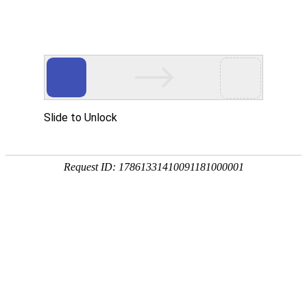
公司动态
展会信息
献礼百年，奋斗正当时
来源：本站
作者：管理员
发布时间：2021-07-02
次浏览