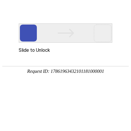
公司动态
展会信息
热烈庆祝中华人民共和国成
立70周年！
来源：本站
作者：管理员
发布时间：2019-09-30
次浏览
70年的风雨，70年的岁月；70年的辉煌，70年的光
芒；70年沧桑变迁，70年弹指一挥间，在伟大祖国70华诞