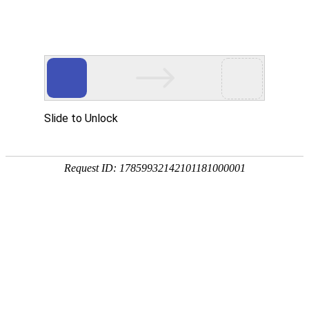
公司动态
展会信息
【威力士·展会邀请函】2018
年4月21-4月23日 浙江慈溪展
会诚邀莅临！
来源：本站
作者：管理员
发布时间：2018-04-20
次浏览
展会名称： 2018第十二届浙江（慈溪）国际机床装备